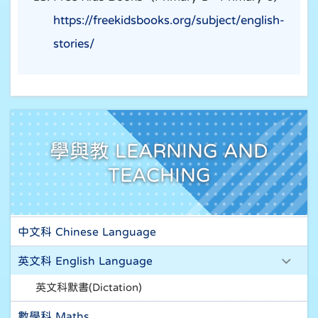
https://freekidsbooks.org/subject/english-
stories/
學與教 LEARNING AND
TEACHING
中文科 Chinese Language
英文科 English Language
英文科默書(Dictation)
數學科 Maths