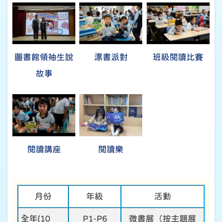
圖書館領袖生說
漂書派對
班級閱讀比賽
故事
閱讀講座
閱讀樂
月份
年級
活動
全年
(10
P1-P6
微書展（按主題展