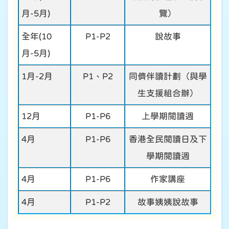
月
-5
月
)
覽）
全年
(10
P1-P2
說故事
月
-5
月
)
1
月
-2
月
P1
、
P2
同儕伴讀計劃（與學
生支援組合辦）
12
月
P1-P6
上學期閱讀週
4
月
P1-P6
香港全民閱讀日及下
學期閱讀週
4
月
P1-P6
作家講座
4
月
P1-P2
故事姨姨說故事