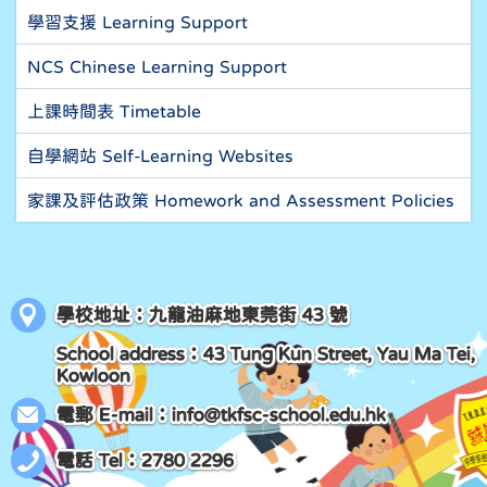
學習支援 Learning Support
NCS Chinese Learning Support
上課時間表 Timetable
自學網站 Self-Learning Websites
家課及評估政策 Homework and Assessment Policies
學校地址：九龍油麻地東莞街 43 號
School address：43 Tung Kun Street, Yau Ma Tei,
Kowloon
電郵 E-mail：
info@tkfsc-school.edu.hk
電話 Tel：2780 2296