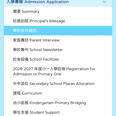
入學專線 Admission Application
概要 Summary
校長的話 Principal's Message
學校各科資訊
家長專訪 Parent Interview
學校專刊 School Newsletter
校舍設備 School Facilities
2026-2027 年度小一入學註冊 Registration for
Admission to Primary One
升中派位 Secondary School Places Allocation
課程 Curriculum
幼小銜接 Kindergarten-Primary Bridging
學生支援 Student Support