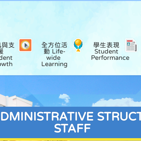
風與支
全方位活
學生表現 
援 
動 Life-
Student 
dent 
wide 
Performance
owth
Learning
NISTRATIVE STRUCT
STAFF