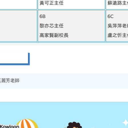
黃可正主任
蘇遠路主
6B
6C
黎亦芯主任
吳萍萍老
高家賢副校長
盧之忻主
莫麗芳老師
 Kowloon