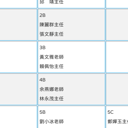
邱 靖主任
2B
陳麗群主任
張文靜主任
3B
黃文雅老師
賴佩怡主任
4B
余燕娜老師
林永茂主任
5B
5C
劉小冰老師
鄭嬋玉主