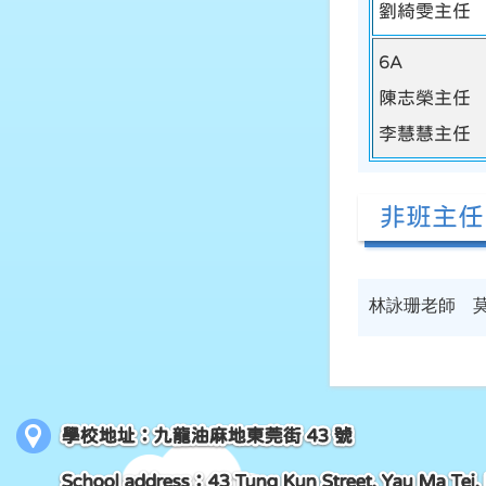
劉綺雯主任
6A
陳志榮主任
李慧慧主任
非班主任
林詠珊老師 
學校地址：九龍油麻地東莞街 43 號
School address：43 Tung Kun Street, Yau Ma Tei,