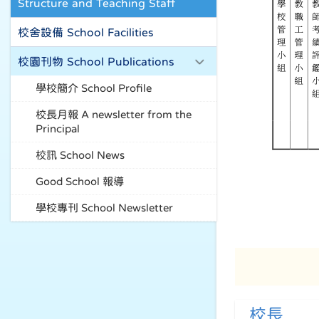
Structure and Teaching Staff
校舍設備 School Facilities
校園刊物 School Publications
學校簡介 School Profile
校長月報 A newsletter from the
Principal
校訊 School News
Good School 報導
學校專刊 School Newsletter
校長