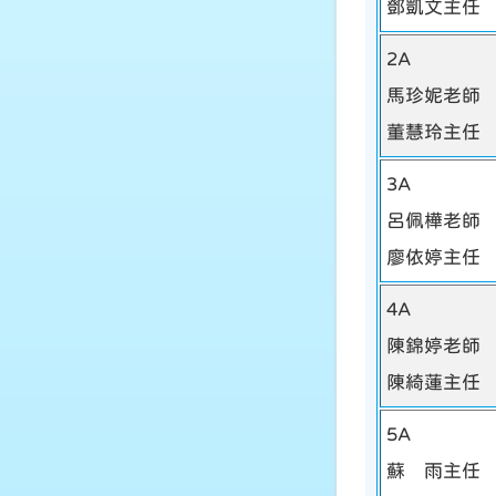
鄧凱文主任
2A
馬珍妮老師
董慧玲主任
3A
呂佩樺老師
廖依婷主任
4A
陳錦婷老師
陳綺蓮主任
5A
蘇 雨主任