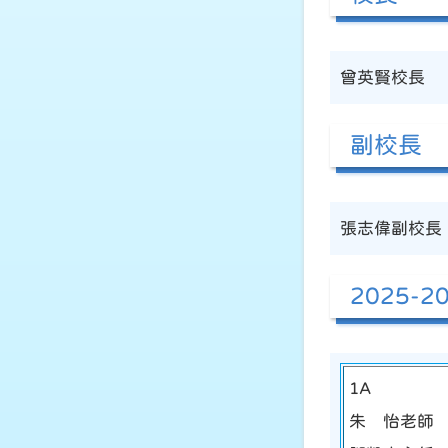
曾英賢校長
副校長
張志偉副校長
2025
1A
朱 怡老師