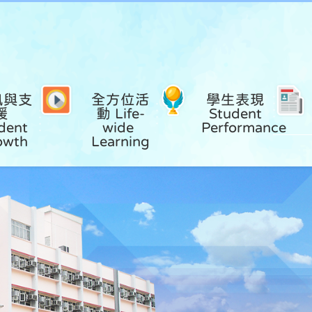
風與支
全方位活
學生表現 
援 
動 Life-
Student 
dent 
wide 
Performance
owth
Learning