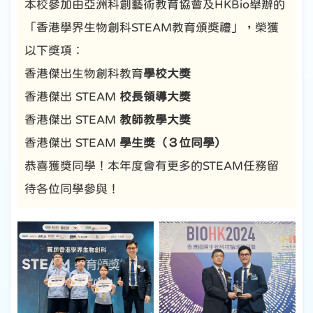
本校參加由亞洲科創藝術教育協會及HKBio舉辦的
「香港學界生物創科STEAM教育頒獎禮」，榮獲
以下獎項︰
香港傑出生物創科教育
學校大奬
香港傑出 STEAM
校長領導大奬
香港傑出 STEAM
教師教學大奬
香港傑出 STEAM
學生奬（３位同學）
恭喜獲獎同學！本年度會有更多的STEAM任務留
待各位同學參與！